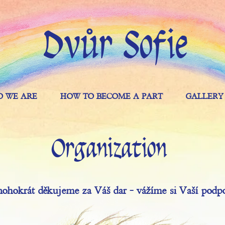
Dvůr Sofie
 WE ARE
HOW TO BECOME A PART
GALLERY
Organization
ohokrát děkujeme za Váš dar - vážíme si Vaší podp