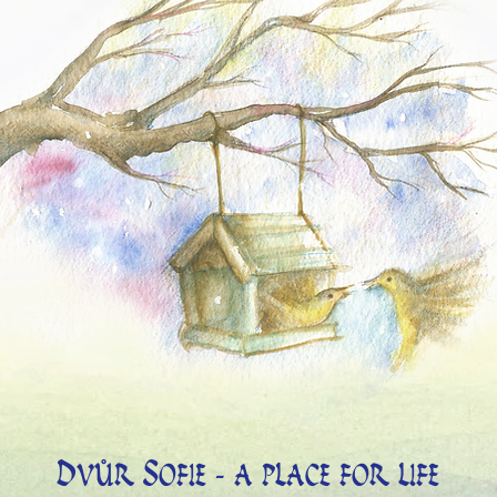
D
S
VŮR
OFIE - A PLACE FOR LIFE