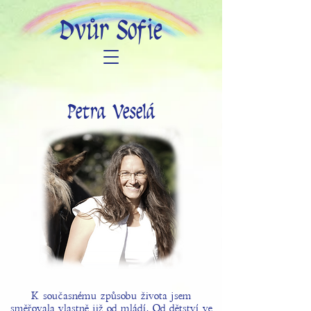
Dvůr Sofie
Petra Veselá
K současnému způsobu života jsem
směřovala vlastně již od mládí. Od dětství ve