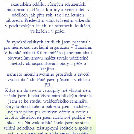
skautském oddílu, různých sdruženích
na ochranu zvířat
a krajiny a vedení dětí v
oddílech jak přes rok, tak i na letních
táborech. Především však trávením
víkendů
v povltavských lesích, na stromech, loukách,
ve hrách i v práci.
Po vysokoškolských studiích jsem pracovala
pro německou nevládní organizaci v Tanzánii.
V horské oblasti Kilimandžáro jsme pomáhali
obyvatelům znovu nalézt trvale udržitelné
metody obhospodařování půdy a péče o
krajinu,
namísto ničení životního prostředí a životů
svých i dalších. Poté jsem působila v oblasti
PR.
Když mi do života vstoupily mé vlastní děti,
začala jsem hledat život nám blízký a dostala
jsem se ke studiu waldorfského semináře.
Smysluplnost tohoto pohledu jsem nacházela
nejen v přístupu ke svým dětem a svému
životu, ale zároveň jsem našla své poslání ve
školství. Na waldorfské škole jsem se stala
třídní učitelkou, zástupkyní ředitele a spolu s
ostatními jsem velmi ráda pečovala o děti