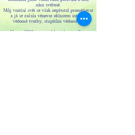
nám svěřené.
Můj vnitřní svět se však nepřestal proměňovat
a já se začala věnovat oblastem intuice,
vědomé tvorby, stupňům vědomí aj.
V roce 2010 jsem mohla vnímat velkou
potřebu současných i přicházejících dětí
nacházet místa na Zemi, kde by se mohly
vyvíjet v souladu s tím, odkud přicházejí a
co zde hledají. Jejich bolest nad tím, že taková
místa nejsou, byla až nesnesitelná a zřejmé
bylo, že zodpovědní
za to jsme my, dospělí.
Nezbývalo tedy než vytvořit místo, kde
budeme ve společenství malých i velkých žít
činorodým životem, v souladu s rytmy Země
a spoluprací s ní. Tímto životem se pak
každým okamžikem učit o světě i sobě
samém, rozvíjet své vědomí a být šťastni.
Tak se u mne konečně dvě cesty, kterými
jsem dříve kráčela odděleně – láska k dětem a
láska k Zemi a Univerzu, spojily v jednu.
Ta cesta se nazývá Dvůr Sofie.